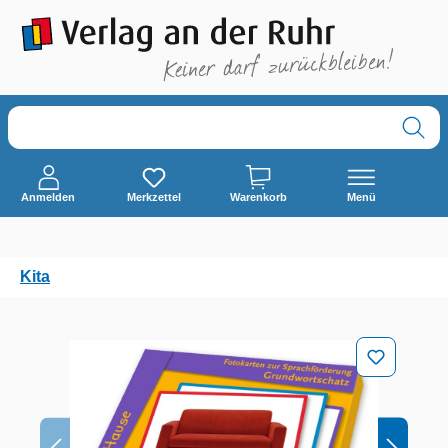
alt springen
Anmelden
Merkzettel
Warenkorb
Menü
Kita
Bildergalerie überspringen