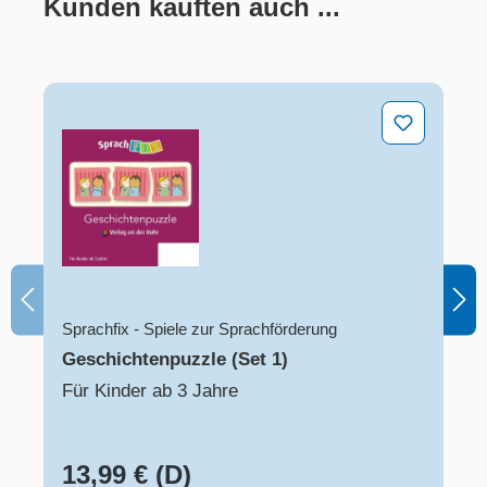
Kunden kauften auch ...
Produktgalerie überspringen
Geschichtenpuzzle (Set 1)
Sprachfix - Spiele zur Sprachförderung
Geschichtenpuzzle (Set 1)
Für Kinder ab 3 Jahre
13,99 € (D)