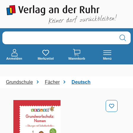
alt springen
Anmelden
Merkzettel
Warenkorb
Menü
Grundschule
Fächer
Deutsch
Bildergalerie überspringen