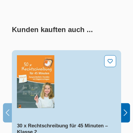
Kunden kauften auch ...
Produktgalerie überspringen
30 x Rechtschreibung für 45 Minuten – Klasse 2
30 x Rechtschreibung für 45 Minuten –
Klasse 2