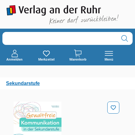
alt springen
Anmelden
Merkzettel
Warenkorb
Menü
Sekundarstufe
Bildergalerie überspringen