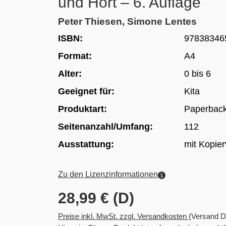
und Hort – 6. Auflage
Peter Thiesen, Simone Lentes
ISBN:
97838346
Format:
A4
Alter:
0 bis 6
Geeignet für:
Kita
Produktart:
Paperbac
Seitenanzahl/Umfang:
112
Ausstattung:
mit Kopie
Zu den Lizenzinformationen
28,99 € (D)
Preise inkl. MwSt. zzgl. Versandkosten
(Versand D