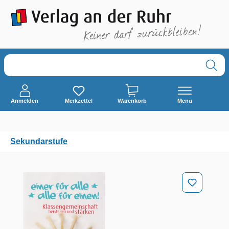
alt springen
Anmelden
Merkzettel
Warenkorb
Menü
Sekundarstufe
Bildergalerie überspringen