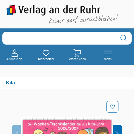
alt springen
Anmelden
Merkzettel
Warenkorb
Menü
Kita
Bildergalerie überspringen