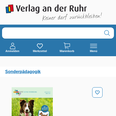
alt springen
Anmelden
Merkzettel
Warenkorb
Menü
Sonderpädagogik
Bildergalerie überspringen