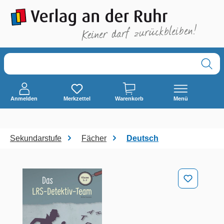
alt springen
Anmelden
Merkzettel
Warenkorb
Menü
Sekundarstufe
Fächer
Deutsch
Bildergalerie überspringen