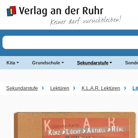
springen
Zur Hauptnavigation springen
Kita
Grundschule
Sekundarstufe
Sonde
Sekundarstufe
Lektüren
K.L.A.R. Lektüren
Li
Bildergalerie überspringen