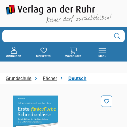
alt springen
Anmelden
Merkzettel
Warenkorb
Menü
Grundschule
Fächer
Deutsch
Bildergalerie überspringen