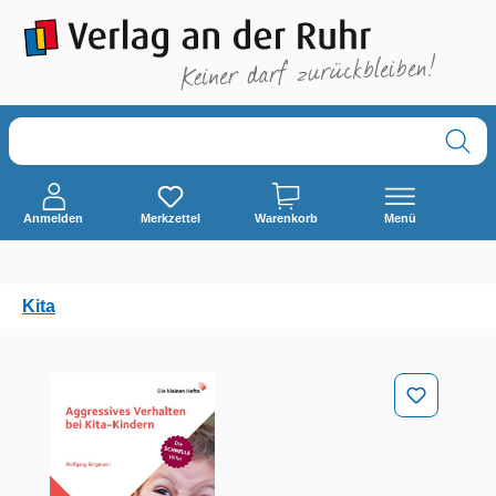
alt springen
Anmelden
Merkzettel
Warenkorb
Menü
Kita
Bildergalerie überspringen