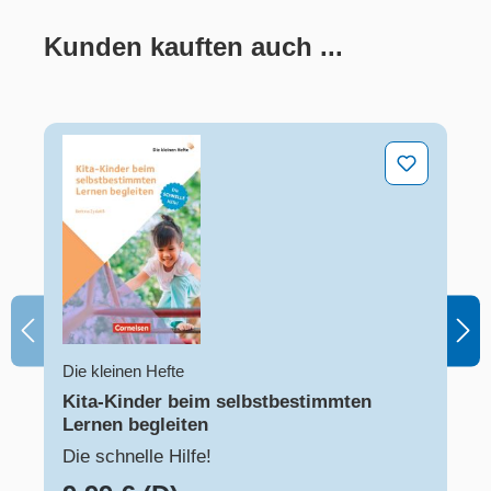
Kunden kauften auch ...
Produktgalerie überspringen
Kita-Kinder beim selbstbestimmten Lernen begleiten
Die kleinen Hefte
Kita-Kinder beim selbstbestimmten
Lernen begleiten
Die schnelle Hilfe!