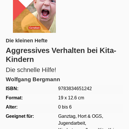
Die kleinen Hefte
Aggressives Verhalten bei Kita-
Kindern
Die schnelle Hilfe!
Wolfgang Bergmann
ISBN:
9783834651242
Format:
19 x 12.6 cm
Alter:
0 bis 6
Geeignet für:
Ganztag, Hort & OGS
,
Jugendarbeit
,