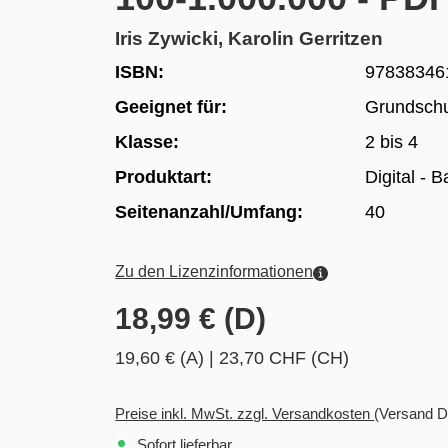
Iris Zywicki, Karolin Gerritzen
ISBN:
97838346
Geeignet für:
Grundsch
Klasse:
2 bis 4
Produktart:
Digital - 
Seitenanzahl/Umfang:
40
Zu den Lizenzinformationen
18,99 € (D)
19,60 € (A)
|
23,70 CHF (CH)
Preise inkl. MwSt. zzgl. Versandkosten
(Versand D
Sofort lieferbar