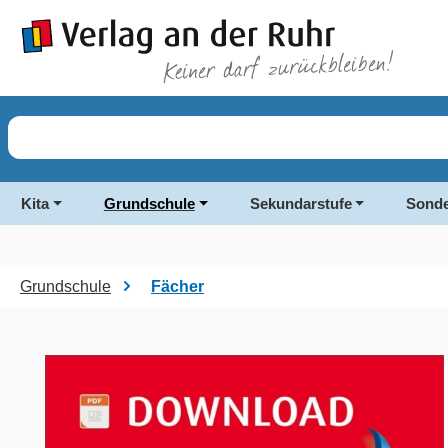
springen
Zur Hauptnavigation springen
Kita
Grundschule
Sekundarstufe
Sonde
Grundschule
Fächer
Bildergalerie überspringen