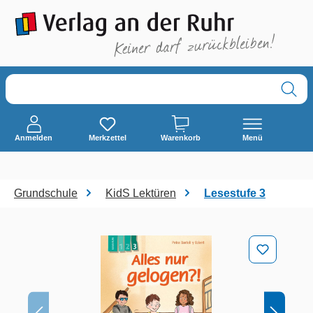
alt springen
Anmelden
Merkzettel
Warenkorb
Menü
Grundschule
KidS Lektüren
Lesestufe 3
Bildergalerie überspringen