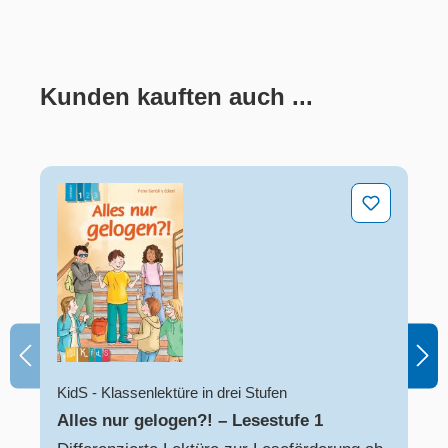
Kunden kauften auch ...
Produktgalerie überspringen
Alles nur gelogen?! – Lesestufe 1
KidS - Klassenlektüre in drei Stufen
Alles nur gelogen?! – Lesestufe 1